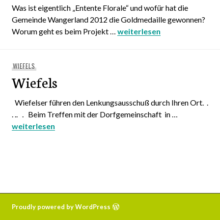
Was ist eigentlich „Entente Florale“ und wofür hat die
Gemeinde Wangerland 2012 die Goldmedaille gewonnen?
Worum geht es beim Projekt …
Broschüre für das Wangerl
weiterlesen
WIEFELS
Wiefels
Wiefelser führen den Lenkungsausschuß durch Ihren Ort. .
. .. . Beim Treffen mit der Dorfgemeinschaft in …
Wiefels
weiterlesen
Proudly powered by WordPress