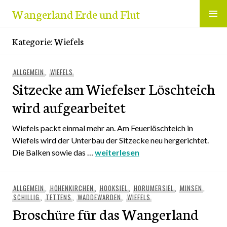
Zum
Wangerland Erde und Flut
Inhalt
springen
Kategorie:
Wiefels
ALLGEMEIN
,
WIEFELS
Sitzecke am Wiefelser Löschteich
wird aufgearbeitet
Wiefels packt einmal mehr an. Am Feuerlöschteich in
Wiefels wird der Unterbau der Sitzecke neu hergerichtet.
Die Balken sowie das …
Sitzecke am Wiefelser Löschteich 
weiterlesen
ALLGEMEIN
,
HOHENKIRCHEN
,
HOOKSIEL
,
HORUMERSIEL
,
MINSEN
,
SCHILLIG
,
TETTENS
,
WADDEWARDEN
,
WIEFELS
Broschüre für das Wangerland