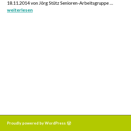
18.11.2014 von Jörg Stütz Senioren-Arbeitsgruppe …
Blumenzwiebeln für Hohenkirchen
weiterlesen
Proudly powered by WordPress