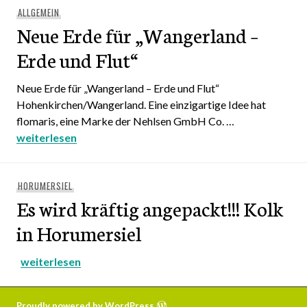
ALLGEMEIN
Neue Erde für „Wangerland –
Erde und Flut“
Neue Erde für „Wangerland – Erde und Flut“
Hohenkirchen/Wangerland. Eine einzigartige Idee hat
flomaris, eine Marke der Nehlsen GmbH Co. …
Neue Erde für „Wangerland – Erde und Flut“
weiterlesen
HORUMERSIEL
Es wird kräftig angepackt!!! Kolk
in Horumersiel
Es wird kräftig angepackt!!! Kolk in Horumersiel
weiterlesen
Proudly powered by WordPress