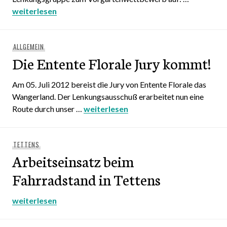
Aufruf zum Wettbewerb im Rahmen von Entente Florale
weiterlesen
ALLGEMEIN
Die Entente Florale Jury kommt!
Am 05. Juli 2012 bereist die Jury von Entente Florale das
Wangerland. Der Lenkungsausschuß erarbeitet nun eine
Route durch unser …
Die Entente Florale Jury kommt!
weiterlesen
TETTENS
Arbeitseinsatz beim
Fahrradstand in Tettens
Arbeitseinsatz beim Fahrradstand in Tettens
weiterlesen