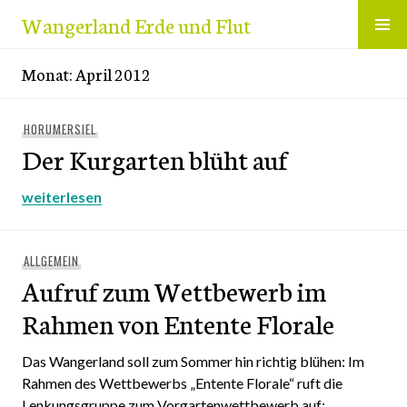
Zum
Wangerland Erde und Flut
Inhalt
springen
Monat:
April 2012
HORUMERSIEL
Der Kurgarten blüht auf
Der Kurgarten blüht auf
weiterlesen
ALLGEMEIN
Aufruf zum Wettbewerb im
Rahmen von Entente Florale
Das Wangerland soll zum Sommer hin richtig blühen: Im
Rahmen des Wettbewerbs „Entente Florale“ ruft die
Lenkungsgruppe zum Vorgartenwettbewerb auf: …