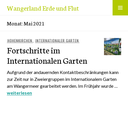
Zum
Wangerland Erde und Flut
Inhalt
springen
Monat:
Mai 2021
HOHENKIRCHEN
,
INTERNATIONALER GARTEN
Fortschritte im
Internationalen Garten
Aufgrund der andauernden Kontaktbeschränkungen kann
zur Zeit nur in Zweiergruppen im Internationalem Garten
am Wangermeer gearbeitet werden. Im Frühjahr wurde …
Fortschritte im Internationalen Garten
weiterlesen