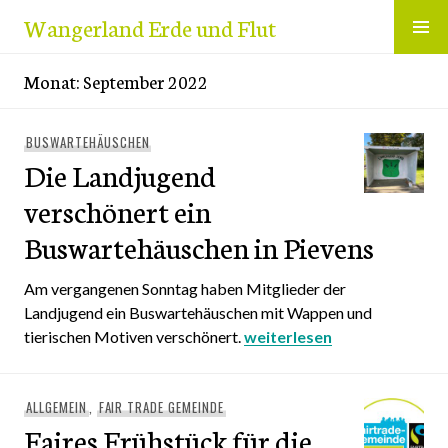
Zum
Wangerland Erde und Flut
Inhalt
springen
Monat:
September 2022
BUSWARTEHÄUSCHEN
Die Landjugend
verschönert ein
Buswartehäuschen in Pievens
Am vergangenen Sonntag haben Mitglieder der
Landjugend ein Buswartehäuschen mit Wappen und
tierischen Motiven verschönert.
Die Landjugend verschöner
weiterlesen
ALLGEMEIN
,
FAIR TRADE GEMEINDE
Faires Frühstück für die