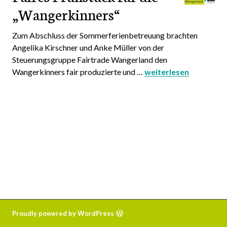
„Wangerkinners“
Zum Abschluss der Sommerferienbetreuung brachten
Angelika Kirschner und Anke Müller von der
Steuerungsgruppe Fairtrade Wangerland den
Wangerkinners fair produzierte und …
Faires Frühstück für 
weiterlesen
Proudly powered by WordPress