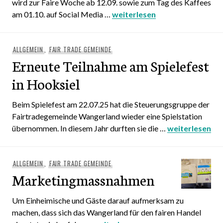
wird zur Faire Woche ab 12.09. sowie zum Tag des Kaffees
am 01.10. auf Social Media …
Vorankündigung zum Thema F
weiterlesen
ALLGEMEIN
,
FAIR TRADE GEMEINDE
Erneute Teilnahme am Spielefest
in Hooksiel
Beim Spielefest am 22.07.25 hat die Steuerungsgruppe der
Fairtradegemeinde Wangerland wieder eine Spielstation
übernommen. In diesem Jahr durften sie die …
Erneute Teilna
weiterlesen
ALLGEMEIN
,
FAIR TRADE GEMEINDE
Marketingmassnahmen
Um Einheimische und Gäste darauf aufmerksam zu
machen, dass sich das Wangerland für den fairen Handel