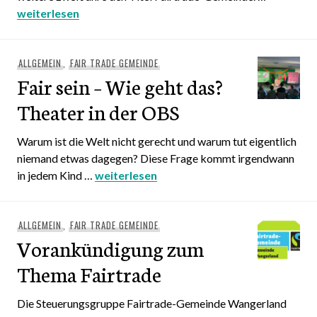
Gemeinde Wangerland ist weiterhin „Fairtrade-Gemeinde“
weiterlesen
ALLGEMEIN
,
FAIR TRADE GEMEINDE
Fair sein – Wie geht das?
Theater in der OBS
Warum ist die Welt nicht gerecht und warum tut eigentlich
niemand etwas dagegen? Diese Frage kommt irgendwann
in jedem Kind …
Fair sein – Wie geht das? Theater in der O
weiterlesen
ALLGEMEIN
,
FAIR TRADE GEMEINDE
Vorankündigung zum
Thema Fairtrade
Die Steuerungsgruppe Fairtrade-Gemeinde Wangerland