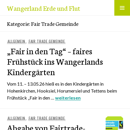
Zum
Wangerland Erde und Flut
Inhalt
springen
Kategorie:
Fair Trade Gemeinde
ALLGEMEIN
,
FAIR TRADE GEMEINDE
„Fair in den Tag“ – faires
Frühstück ins Wangerlands
Kindergärten
Vom 11. – 13.05.26 hieß es in den Kindergärten in
Hohenkirchen, Hooksiel, Horumersiel und Tettens beim
Frühstück „Fair in den …
„Fair in den Tag“ – faires Frühstü
weiterlesen
ALLGEMEIN
,
FAIR TRADE GEMEINDE
Abgabe von Fairtrade-