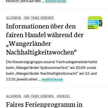
einsetzt, wird auf den …
Marketingmassnahmen
weiterlesen
ALLGEMEIN
,
FAIR TRADE GEMEINDE
Informationen über den
fairen Handel während der
„Wangerländer
Nachhaltigkeitswochen“
Die Steuerungsgruppe unserer Fairtradegemeinde hatte
beim „Wangerländer Spätsommerfest“ am 20.09. sowie
beim „Wangerländer Nachhaltigkeitsmarkt“ am 12. und
13.10. jeweils einen …
Informationen über den fairen Hand
weiterlesen
ALLGEMEIN
,
FAIR TRADE GEMEINDE
,
HOOKSIEL
Faires Ferienprogramm in