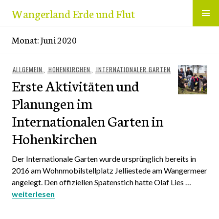
Zum
Wangerland Erde und Flut
Inhalt
springen
Monat:
Juni 2020
ALLGEMEIN
,
HOHENKIRCHEN
,
INTERNATIONALER GARTEN
Erste Aktivitäten und
Planungen im
Internationalen Garten in
Hohenkirchen
Der Internationale Garten wurde ursprünglich bereits in
2016 am Wohnmobilstellplatz Jelliestede am Wangermeer
angelegt. Den offiziellen Spatenstich hatte Olaf Lies …
Erste Aktivitäten und Planungen im Internationalen Gart
weiterlesen