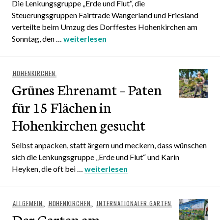
Die Lenkungsgruppe „Erde und Flut“, die
Steuerungsgruppen Fairtrade Wangerland und Friesland
verteilte beim Umzug des Dorffestes Hohenkirchen am
Sonntag, den …
Umzug Dorffest Hohenkirchen 2022 – Wir w
weiterlesen
HOHENKIRCHEN
Grünes Ehrenamt – Paten
für 15 Flächen in
Hohenkirchen gesucht
Selbst anpacken, statt ärgern und meckern, dass wünschen
sich die Lenkungsgruppe „Erde und Flut“ und Karin
Heyken, die oft bei …
Grünes Ehrenamt – Paten für 15 Fläc
weiterlesen
ALLGEMEIN
,
HOHENKIRCHEN
,
INTERNATIONALER GARTEN
Der Garten am