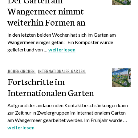
Wangermeer nimmt
weiterhin Formen an
In den letzten beiden Wochen hat sich im Garten am
Wangermeer einiges getan: Ein Komposter wurde
geliefert und von …
Der Garten am Wangermeer nimmt wei
weiterlesen
HOHENKIRCHEN
,
INTERNATIONALER GARTEN
Fortschritte im
Internationalen Garten
Aufgrund der andauernden Kontaktbeschränkungen kann
zur Zeit nur in Zweiergruppen im Internationalem Garten
am Wangermeer gearbeitet werden. Im Frühjahr wurde …
Fortschritte im Internationalen Garten
weiterlesen