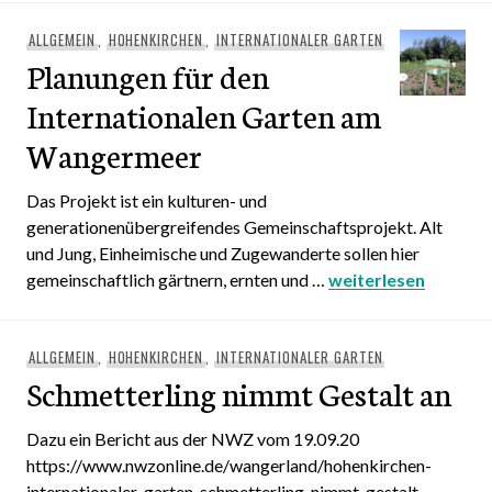
ALLGEMEIN
,
HOHENKIRCHEN
,
INTERNATIONALER GARTEN
Planungen für den
Internationalen Garten am
Wangermeer
Das Projekt ist ein kulturen- und
generationenübergreifendes Gemeinschaftsprojekt. Alt
und Jung, Einheimische und Zugewanderte sollen hier
gemeinschaftlich gärtnern, ernten und …
Planungen für den 
weiterlesen
ALLGEMEIN
,
HOHENKIRCHEN
,
INTERNATIONALER GARTEN
Schmetterling nimmt Gestalt an
Dazu ein Bericht aus der NWZ vom 19.09.20
https://www.nwzonline.de/wangerland/hohenkirchen-
internationaler-garten-schmetterling-nimmt-gestalt-