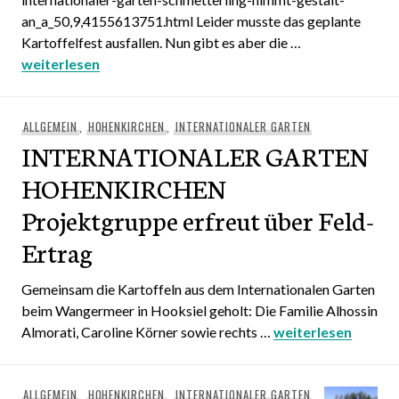
an_a_50,9,4155613751.html Leider musste das geplante
Kartoffelfest ausfallen. Nun gibt es aber die …
Schmetterling nimmt Gestalt an
weiterlesen
ALLGEMEIN
,
HOHENKIRCHEN
,
INTERNATIONALER GARTEN
INTERNATIONALER GARTEN
HOHENKIRCHEN
Projektgruppe erfreut über Feld-
Ertrag
Gemeinsam die Kartoffeln aus dem Internationalen Garten
beim Wangermeer in Hooksiel geholt: Die Familie Alhossin
Almorati, Caroline Körner sowie rechts …
INTERNATIONALER 
weiterlesen
ALLGEMEIN
,
HOHENKIRCHEN
,
INTERNATIONALER GARTEN