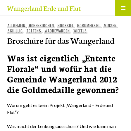
Zum
Wangerland Erde und Flut
Inhalt
springen
ALLGEMEIN
,
HOHENKIRCHEN
,
HOOKSIEL
,
HORUMERSIEL
,
MINSEN
,
SCHILLIG
,
TETTENS
,
WADDEWARDEN
,
WIEFELS
Broschüre für das Wangerland
Was ist eigentlich „Entente
Florale“ und wofür hat die
Gemeinde Wangerland 2012
die Goldmedaille gewonnen?
Worum geht es beim Projekt „Wangerland – Erde und
Flut“?
Was macht der Lenkungsausschuss? Und wie kann man