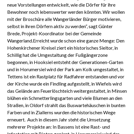
neue Vorstellungen entwickelt, wie die Dörfer für ihre
Bewohner noch lebenswerter werden könnten. Wir wollen
mit der Broschüre alle Wangerländer Bürger motivieren,
selbst in ihren Dörfern aktiv zu werden“, sagt Günter
Brede, Projekt-Koordinator bei der Gemeinde
Wangerland.Erreicht wurde schon eine ganze Menge: Den
Hohenkirchener Kreisel ziert ein historisches Sieltor, in
Schillig hat die Umgestaltung der Fußgängerzone
begonnen, in Hooksiel entsteht der Generationen-Garten
und in Horumersiel wird der Park am Kolk umgestaltet, in
Tettens ist ein Rastplatz für Radfahrer entstanden und vor
der Kirche wurde ein Findling aufgestellt, in Wiefels wird
das Gelände am Feuerlöschteich weitergestaltet, in Minsen
blühen ein Schmetterlingsgarten und viele Blumen an den
Straßen, in Oldorf strahlt das Buswartehäuschen in bunten
Farben und in Ziallerns wurden die historischen Wege
erneuert. Auch in diesem Jahr steht die Umsetzung
mehrerer Projekte an: In Bassens ist eine Rast- und
Infostation mit Biotop geplant, in Horumersiel wird der