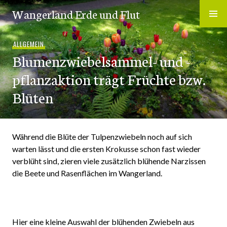
Zum
Wangerland Erde und Flut
Inhalt
springen
ALLGEMEIN
Blumenzwiebelsammel- und -
pflanzaktion trägt Früchte bzw.
Blüten
Während die Blüte der Tulpenzwiebeln noch auf sich
warten lässt und die ersten Krokusse schon fast wieder
verblüht sind, zieren viele zusätzlich blühende Narzissen
die Beete und Rasenflächen im Wangerland.
Hier eine kleine Auswahl der blühenden Zwiebeln aus