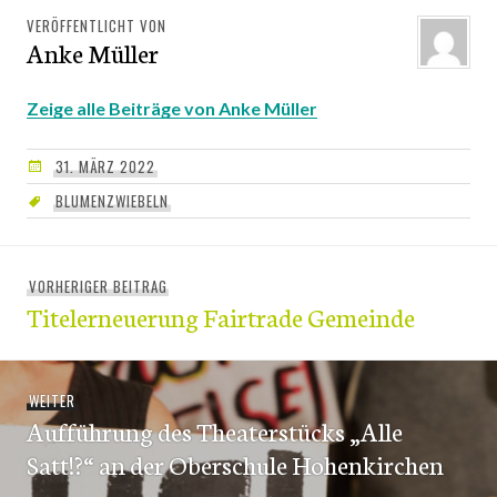
VERÖFFENTLICHT VON
Anke Müller
Zeige alle Beiträge von Anke Müller
31. MÄRZ 2022
BLUMENZWIEBELN
Beitragsnavigation
VORHERIGER BEITRAG
Vorheriger
Titelerneuerung Fairtrade Gemeinde
Beitrag:
WEITER
Nächster
Aufführung des Theaterstücks „Alle
Beitrag:
Satt!?“ an der Oberschule Hohenkirchen