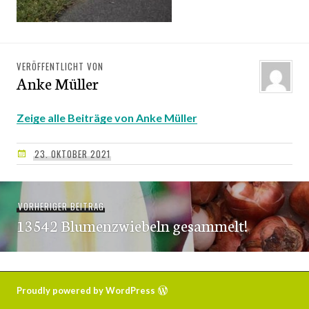
VERÖFFENTLICHT VON
Anke Müller
Zeige alle Beiträge von Anke Müller
23. OKTOBER 2021
Beitragsnavigation
VORHERIGER BEITRAG
Vorheriger
13542 Blumenzwiebeln gesammelt!
Beitrag:
Proudly powered by WordPress