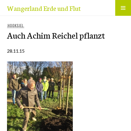
Zum
Wangerland Erde und Flut
Inhalt
springen
HOOKSIEL
Auch Achim Reichel pflanzt
28.11.15