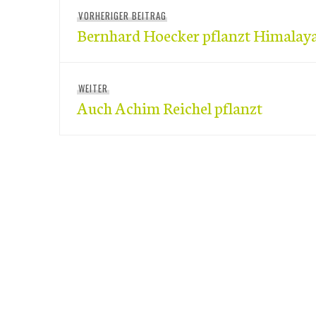
Beitragsnavigation
VORHERIGER BEITRAG
Vorheriger
Bernhard Hoecker pflanzt Himalay
Beitrag:
WEITER
Nächster
Auch Achim Reichel pflanzt
Beitrag: