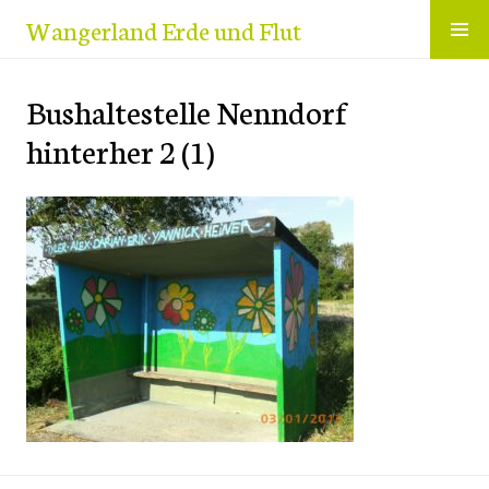
Zum
Wangerland Erde und Flut
Inhalt
springen
Bushaltestelle Nenndorf
hinterher 2 (1)