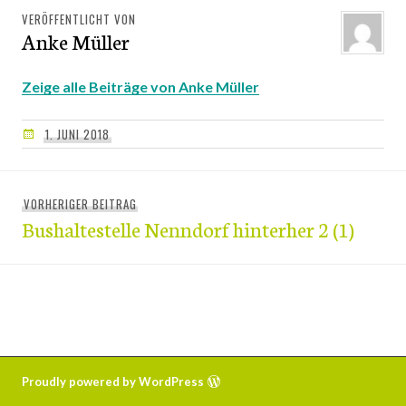
VERÖFFENTLICHT VON
Anke Müller
Zeige alle Beiträge von Anke Müller
1. JUNI 2018
Beitragsnavigation
VORHERIGER BEITRAG
Vorheriger
Bushaltestelle Nenndorf hinterher 2 (1)
Beitrag:
Proudly powered by WordPress