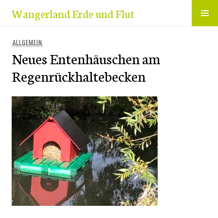
Zum
Wangerland Erde und Flut
Inhalt
springen
ALLGEMEIN
Neues Entenhäuschen am
Regenrückhaltebecken