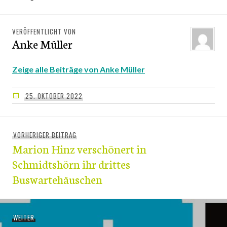
VERÖFFENTLICHT VON
Anke Müller
Zeige alle Beiträge von Anke Müller
25. OKTOBER 2022
Beitragsnavigation
VORHERIGER BEITRAG
Vorheriger
Marion Hinz verschönert in
Beitrag:
Schmidtshörn ihr drittes
Buswartehäuschen
WEITER
Nächster