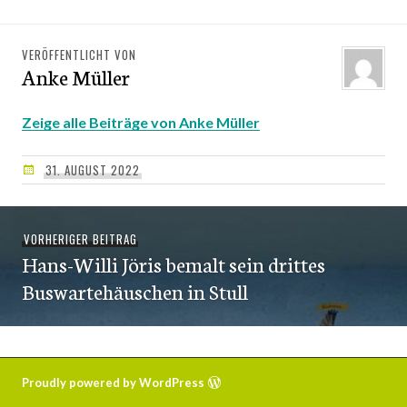
VERÖFFENTLICHT VON
Anke Müller
Zeige alle Beiträge von Anke Müller
31. AUGUST 2022
Beitragsnavigation
VORHERIGER BEITRAG
Vorheriger
Hans-Willi Jöris bemalt sein drittes
Beitrag:
Buswartehäuschen in Stull
Proudly powered by WordPress