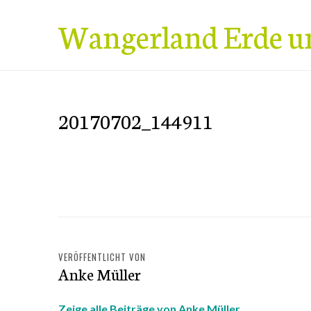
Zum
Wangerland Erde u
Inhalt
springen
20170702_144911
VERÖFFENTLICHT VON
Anke Müller
Zeige alle Beiträge von Anke Müller