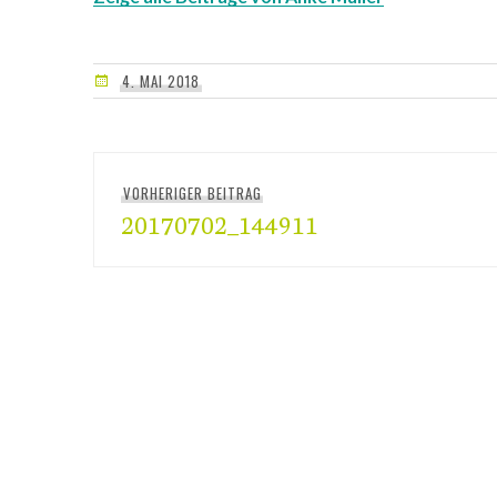
4. MAI 2018
Beitragsnavigation
VORHERIGER BEITRAG
Vorheriger
20170702_144911
Beitrag: