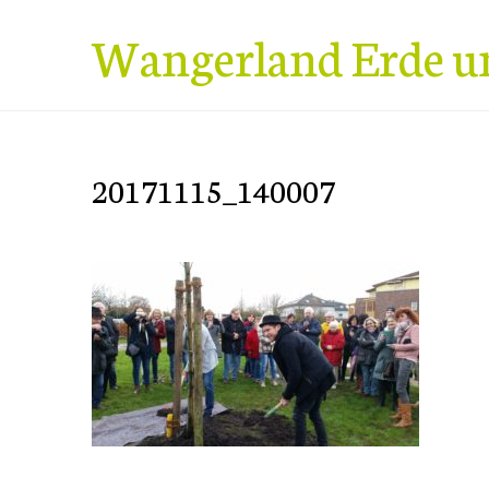
Zum
Wangerland Erde u
Inhalt
springen
20171115_140007