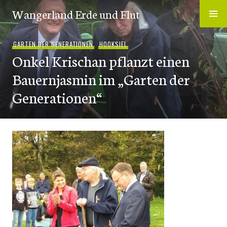
Zum
Wangerland Erde und Flut
Inhalt
springen
GARTEN DER GENERATIONEN
,
HOOKSIEL
Onkel Krischan pflanzt einen
Bauernjasmin im „Garten der
Generationen“