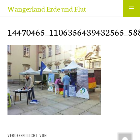
Zum
Wangerland Erde und Flut
Inhalt
springen
14470465_1106356439432565_58
VERÖFFENTLICHT VON