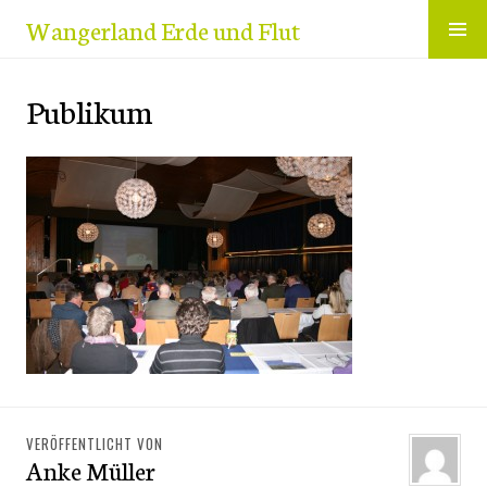
Zum
Wangerland Erde und Flut
Inhalt
springen
Publikum
VERÖFFENTLICHT VON
Anke Müller