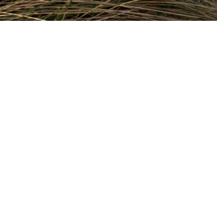
6.1 Findling
6.2 Rastplatz für Radfahrer
Erde und Flut